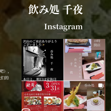
飲み処 千夜
Instagram
吧），
我们的