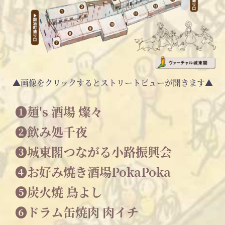
▲画像をクリックするとストリートビューが開きます▲
❶麺's 酒場 燦々
❷飲み処千夜
❸城東閣つながる小路振興会
❹お好み焼き酒場PokaPoka
❺炭火焼 鳥よし
❻ドラム缶焼肉 肉イチ