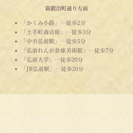
新鍛冶町通り方面
「かくみ小路」…徒歩2分
「土手町商店街」…徒歩3分
「中央弘前駅」…徒歩5分
「弘前れんが倉庫美術館」…徒歩7分
「弘前大学」…徒歩20分
「JR弘前駅」…徒歩20分