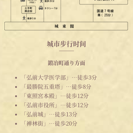
城市步行时间
鍛冶町通り方面
「弘前大学医学部」…徒歩3分
「最勝院五重塔」…徒歩8分
「東照宮本殿」…徒歩12分
「弘前市役所」…徒歩12分
「弘前城」…徒歩13分
「禅林街」…徒歩20分