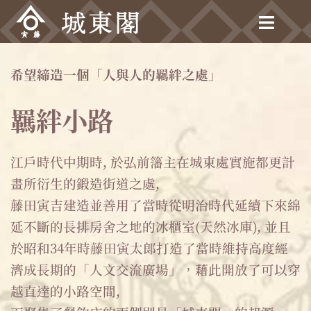
跳
至
主
要
希望締造一個「人與人的羈絆之處」
內
容
羈絆小路
江戶時代中期時, 於弘前籓主在城東處實施都更計
畫所衍生的鍛造街道之處,
藤田寅吉建造並善用了當時從明治時代延續下來綿
延不斷的長排房舍之地的冰櫃室(天然冰庫), 並且
於昭和34年時藤田寅太郎打造了當時維持高度經
濟成長期的「人文交流廣場」，藉此開放了可以穿
越直達的小路空間,