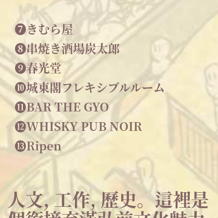
❼きむら屋
❽串焼き酒場炭太郎
❾春光堂
❿城東閣フレキシブルルーム
⓫BAR THE GYO
⓬WHISKY PUB NOIR
⓭Ripen
人文, 工作, 歷史。這裡是